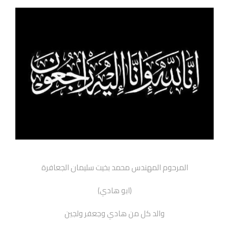
المرحوم المهندس محمد بخيت سليمان الجعافرة
(ابو هادي)
والد كل من هادي وجعفر ولجين