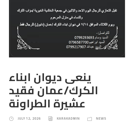
ينعى ديوان ابناء
الكرك/عمان فقيد
عشيرة الطراونة
JULY 12, 2026
KARAKADMIN
NEWS