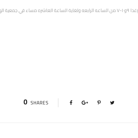
الهلسا /الهدف دابوق
0
SHARES