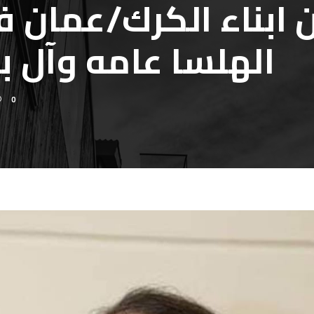
 ابناء الكرك/عمان ف
الهلسا عامه وآل ب
0