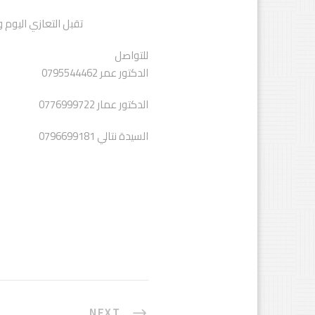
تقبل التعازي اليوم وغدا ٩و١٠-٧ من الساعه الرابعه ولغاية الساعة العاشره مساء في جمعية 
للتواصل
الدكتور عمر 0795544462
الدكتور عمار 0776999722
السيدة نتالي 0796699181
NEXT