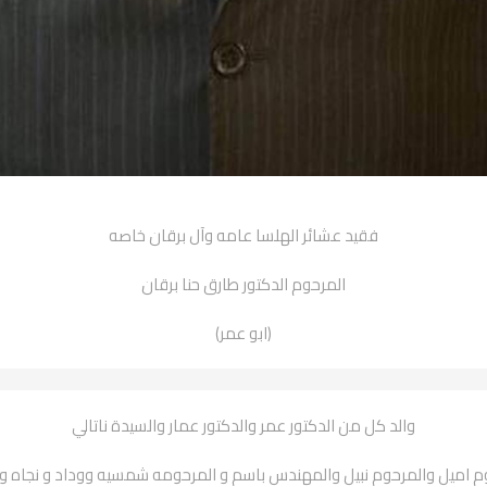
فقيد عشائر الهلسا عامه وآل برقان خاصه
المرحوم الدكتور طارق حنا برقان
(ابو عمر)
والد كل من الدكتور عمر والدكتور عمار والسيدة ناتالي
اميل والمرحوم نبيل والمهندس باسم و المرحومه شمسيه ووداد و نجاه و