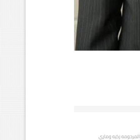
المرحومه زكيه وماري