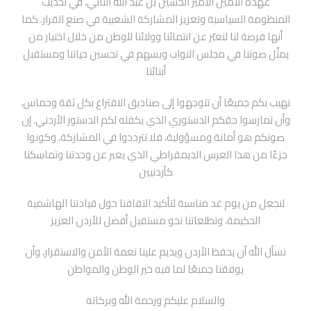
عهده الأمين الأمير الحسين بن عبد الله الثاني، في تحديث
المنظومة السياسية وتعزيز المشاركة الشعبية في صنع القرار. كما
أنها فرصة لنا لنعبّر عن انتمائنا وولائنا للوطن من خلال اختيار من
يمثّل صوتنا في مجلس النواب ويسهم في تحسين حياتنا ومستقبل
أبنائنا
نهيب بكم جميعًا أن تتوجهوا إلى صناديق الاقتراع بكل ثقة وحماس،
وأن تمارسوا حقكم الدستوري الذي يكفله لكم الدستور الأردني. إن
صوتكم هو أمانة ومسؤولية، فلا تترددوا في المشاركة، وكونوا
جزءًا من هذا العرس الديمقراطي الذي يعبر عن وحدتنا وتماسكنا
كأردنيين
لنجعل من يوم غد مناسبة لتأكيد التفافنا حول قيادتنا الهاشمية
الحكيمة، وتطلعاتنا نحو مستقبل أفضل للأردن العزيز
نسأل الله أن يحفظ الأردن ويديم علينا نعمة الأمن والاستقرار، وأن
يوفقنا جميعًا لما فيه خير الوطن والمواطن
والسلام عليكم ورحمة الله وبركاته